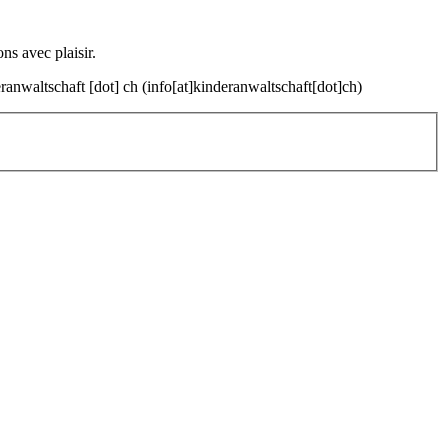
ns avec plaisir.
ranwaltschaft
[dot]
ch
(info[at]kinderanwaltschaft[dot]ch)