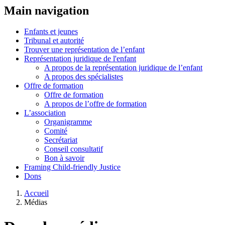
Main navigation
Enfants et jeunes
Tribunal et autorité
Trouver une représentation de l’enfant
Représentation juridique de l'enfant
A propos de la représentation juridique de l’enfant
A propos des spécialistes
Offre de formation
Offre de formation
A propos de l’offre de formation
L’association
Organigramme
Comité
Secrétariat
Conseil consultatif
Bon à savoir
Framing Child-friendly Justice
Dons
Accueil
Médias