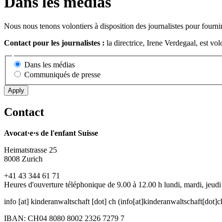
Dans les médias
Nous nous tenons volontiers à disposition des journalistes pour fourn
Contact pour les journalistes :
la directrice, Irene Verdegaal, est v
Dans les médias
Communiqués de presse
Apply
Contact
Avocat·e·s de l'enfant Suisse
Heimatstrasse 25
8008 Zurich
+41 43 344 61 71
Heures d'ouverture téléphonique de 9.00 à 12.00 h lundi, mardi, jeudi
info
[at]
kinderanwaltschaft
[dot]
ch
(info[at]kinderanwaltschaft[dot]c
IBAN: CH04 8080 8002 2326 7279 7