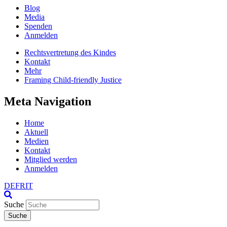
Blog
Media
Spenden
Anmelden
Rechtsvertretung des Kindes
Kontakt
Mehr
Framing Child-friendly Justice
Meta Navigation
Home
Aktuell
Medien
Kontakt
Mitglied werden
Anmelden
DE
FR
IT
Suche
Suche