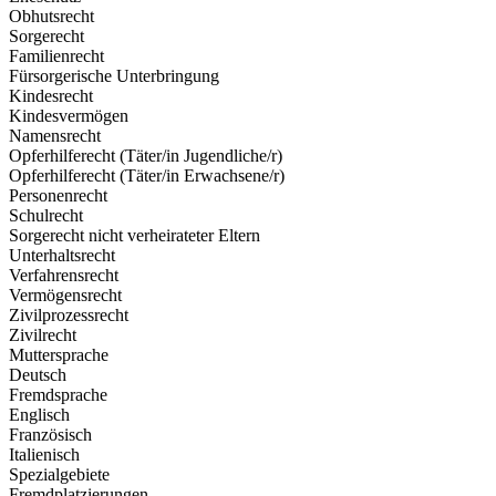
Obhutsrecht
Sorgerecht
Familienrecht
Fürsorgerische Unterbringung
Kindesrecht
Kindesvermögen
Namensrecht
Opferhilferecht (Täter/in Jugendliche/r)
Opferhilferecht (Täter/in Erwachsene/r)
Personenrecht
Schulrecht
Sorgerecht nicht verheirateter Eltern
Unterhaltsrecht
Verfahrensrecht
Vermögensrecht
Zivilprozessrecht
Zivilrecht
Muttersprache
Deutsch
Fremdsprache
Englisch
Französisch
Italienisch
Spezialgebiete
Fremdplatzierungen