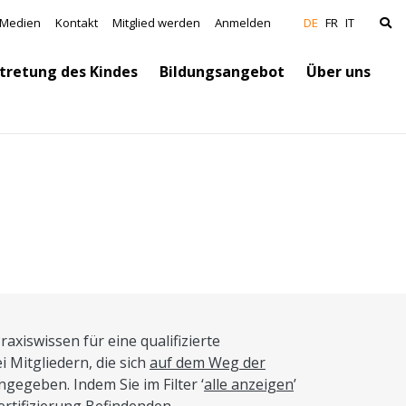
vigation
Medien
Kontakt
Mitglied werden
Anmelden
DE
FR
IT
tretung des Kindes
Bildungsangebot
Über uns
xiswissen für eine qualifizierte
 Mitgliedern, die sich
auf dem Weg der
gegeben. Indem Sie im Filter ‘
alle anzeigen
’