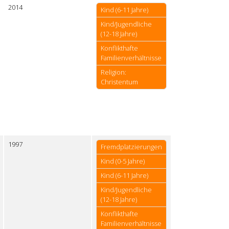
2014
Kind (6-11 Jahre)
Kind/Jugendliche
(12-18 Jahre)
Konflikthafte
Familienverhältnisse
Religion:
Christentum
1997
Fremdplatzierungen
Kind (0-5 Jahre)
Kind (6-11 Jahre)
Kind/Jugendliche
(12-18 Jahre)
Konflikthafte
Familienverhältnisse