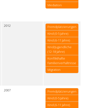
Mediation
2012
Fremdplatzierungen
Kind (0-5 Jahre)
Kind (6-11 Jahre)
Kind/Jugendliche
(12-18 Jahre)
Konflikthafte
Familienverhältnisse
Migration
2007
Fremdplatzierungen
Kind (0-5 Jahre)
Kind (6-11 Jahre)