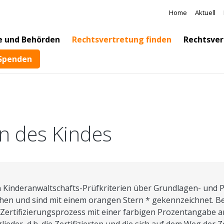
Direkt zum Inhalt
Meta Na
Home
Aktuell
e und Behörden
Rechtsvertretung finden
Rechtsver
Spenden
n des Kindes
inderanwaltschafts-Prüfkriterien über Grundlagen- und Pra
en und sind mit einem orangen Stern * gekennzeichnet. Bei
Zertifizierungsprozess mit einer farbigen Prozentangabe an