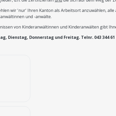
eder, d.h. die Zertifizierten
und
die sich auf dem Weg der Z
fehlen wir 'nur' Ihren Kanton als Arbeitsort anzuwählen, al
eranwältinnen und -anwälte.
nissen von Kinderanwältinnen und Kinderanwälten gibt Ihne
g, Dienstag, Donnerstag und Freitag. Telnr. 043 344 61 