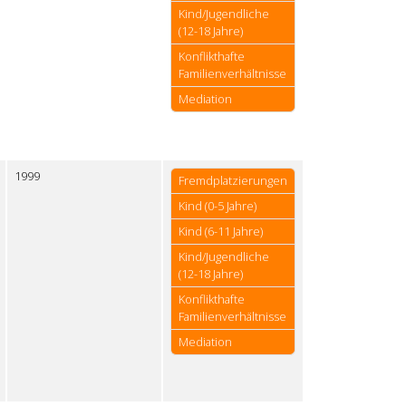
Kind/Jugendliche
(12-18 Jahre)
Konflikthafte
Familienverhältnisse
Mediation
1999
Fremdplatzierungen
Kind (0-5 Jahre)
Kind (6-11 Jahre)
Kind/Jugendliche
(12-18 Jahre)
Konflikthafte
Familienverhältnisse
Mediation