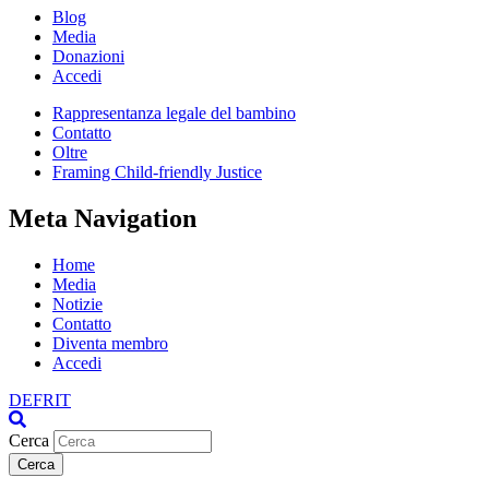
Blog
Media
Donazioni
Accedi
Rappresentanza legale del bambino
Contatto
Oltre
Framing Child-friendly Justice
Meta Navigation
Home
Media
Notizie
Contatto
Diventa membro
Accedi
DE
FR
IT
Cerca
Cerca