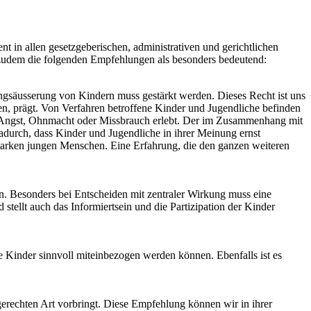
nt in allen gesetzgeberischen, administrativen und gerichtlichen
zudem die folgenden Empfehlungen als besonders bedeutend:
gsäusserung von Kindern muss gestärkt werden. Dieses Recht ist uns
, prägt. Von Verfahren betroffene Kinder und Jugendliche befinden
ben Angst, Ohnmacht oder Missbrauch erlebt. Der im Zusammenhang mit
adurch, dass Kinder und Jugendliche in ihrer Meinung ernst
tarken jungen Menschen. Eine Erfahrung, die den ganzen weiteren
en. Besonders bei Entscheiden mit zentraler Wirkung muss eine
 stellt auch das Informiertsein und die Partizipation der Kinder
e Kinder sinnvoll miteinbezogen werden können. Ebenfalls ist es
rechten Art vorbringt. Diese Empfehlung können wir in ihrer