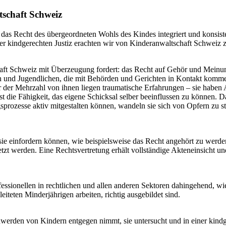
schaft Schweiz
 das Recht des übergeordneten Wohls des Kindes integriert und konsiste
 kindgerechten Justiz erachten wir von Kinderanwaltschaft Schweiz 
aft Schweiz mit Überzeugung fordert: das Recht auf Gehör und Meinun
n und Jugendlichen, die mit Behörden und Gerichten in Kontakt kommen
nter der Mehrzahl von ihnen liegen traumatische Erfahrungen – sie ha
t die Fähigkeit, das eigene Schicksal selber beeinflussen zu können. D
rozesse aktiv mitgestalten können, wandeln sie sich von Opfern zu s
e sie einfordern können, wie beispielsweise das Recht angehört zu werd
tzt werden. Eine Rechtsvertretung erhält vollständige Akteneinsicht und
ssionellen in rechtlichen und allen anderen Sektoren dahingehend, wi
eiteten Minderjährigen arbeiten, richtig ausgebildet sind.
rden von Kindern entgegen nimmt, sie untersucht und in einer kindge