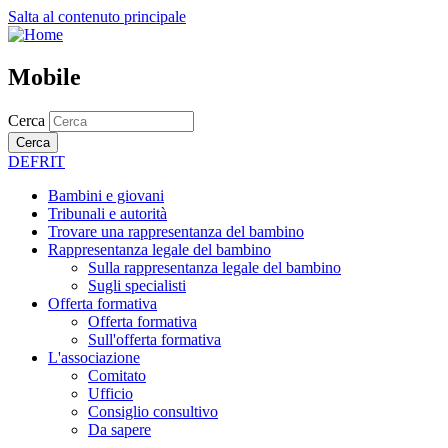
Salta al contenuto principale
Mobile
Cerca
Cerca
DE
FR
IT
Bambini e giovani
Tribunali e autorità
Trovare una rappresentanza del bambino
Rappresentanza legale del bambino
Sulla rappresentanza legale del bambino
Sugli specialisti
Offerta formativa
Offerta formativa
Sull'offerta formativa
L'associazione
Comitato
Ufficio
Consiglio consultivo
Da sapere