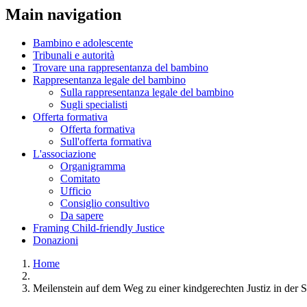
Main navigation
Bambino e adolescente
Tribunali e autorità
Trovare una rappresentanza del bambino
Rappresentanza legale del bambino
Sulla rappresentanza legale del bambino
Sugli specialisti
Offerta formativa
Offerta formativa
Sull'offerta formativa
L'associazione
Organigramma
Comitato
Ufficio
Consiglio consultivo
Da sapere
Framing Child-friendly Justice
Donazioni
Home
Meilenstein auf dem Weg zu einer kindgerechten Justiz in der 