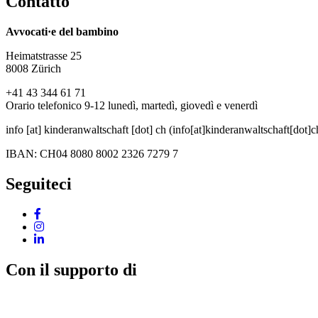
Contatto
Avvocati·e del bambino
Heimatstrasse 25
8008 Zürich
+41 43 344 61 71
Orario telefonico 9-12 lunedì, martedì, giovedì e venerdì
info
[at]
kinderanwaltschaft
[dot]
ch
(info[at]kinderanwaltschaft[dot]c
IBAN: CH04 8080 8002 2326 7279 7
Seguiteci
Con il supporto di