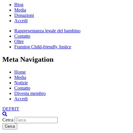
Blog
Media
Donazioni
Accedi
Rappresentanza legale del bambino
Contatto
Oltre
Framing Child-friendly Justice
Meta Navigation
Home
Media
Notizie
Contatto
Diventa membro
Accedi
DE
FR
IT
Cerca
Cerca