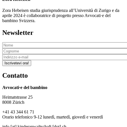
Zora Hebeisen studia giurisprudenza all’Università di Zurigo e da
aprile 2024 è collaboratrice di progetto presso Avvocati·e del
bambino Svizzera.
Newsletter
Iscrivetevi ora!
Contatto
Avvocati·e del bambino
Heimatstrasse 25
8008 Zürich
+41 43 344 61 71
Orario telefonico 9-12 lunedì, martedì, giovedì e venerdì
info
[at]
kinderanwaltschaft
[dot]
ch