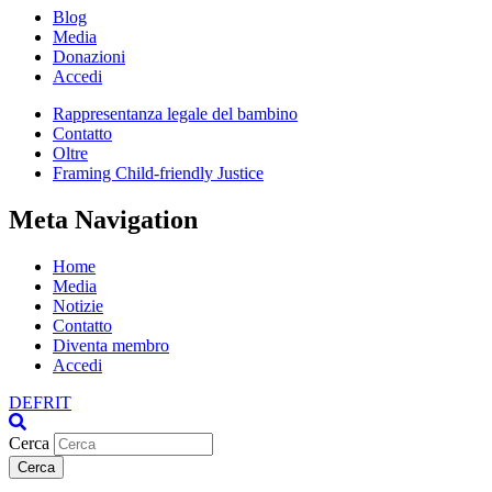
Blog
Media
Donazioni
Accedi
Rappresentanza legale del bambino
Contatto
Oltre
Framing Child-friendly Justice
Meta Navigation
Home
Media
Notizie
Contatto
Diventa membro
Accedi
DE
FR
IT
Cerca
Cerca