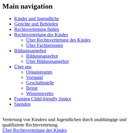
Main navigation
Kinder und Jugendliche
Gerichte und Behörden
Rechtsvertretung finden
Rechtsvertretung des Kindes
Über Rechtsvertretung des Kindes
Über Fachpersonen
Bildungsangebot
Bildungsangebot
Über Bildungsangebot
Über uns
Organigramm
Vorstand
Geschäftsstelle
Beirat
Wissenswertes
Framing Child-friendly Justice
Spenden
Vertretung von Kindern und Jugendlichen durch unabhängige und
I
qualifizierte Rechtsvertretung.
R
Über Rechtsvertretung des Kindes
Z